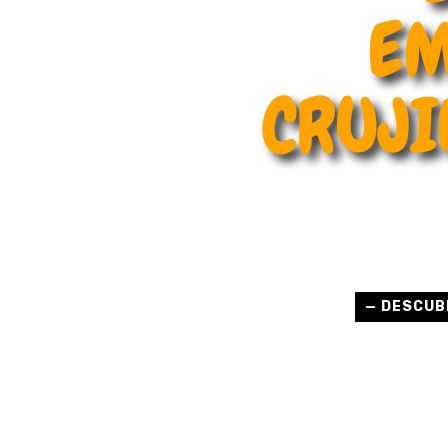
EM
CRUJI
— DESCUB